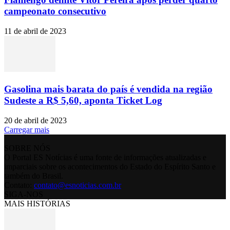
campeonato consecutivo
11 de abril de 2023
Gasolina mais barata do país é vendida na região
Sudeste a R$ 5,60, aponta Ticket Log
20 de abril de 2023
Carregar mais
SOBRE NÓS
O Portal ES Notícias é uma fonte de informações atualizadas e
imparciais sobre os acontecimentos do Estado do Espírito Santo e
também do Brasil.
Contato:
contato@esnoticias.com.br
SIGA-NOS
MAIS HISTÓRIAS