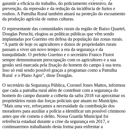
garantir a eficácia do trabalho, do policiamento extensivo, da
prevenção, da repressão e da redução da incidência de furtos e
roubos. A Patrulha Rural também atuará na proteção do escoamento
da produção agrícola de outras culturas.
O representante das comunidades rurais da região de Baixo Quartel,
Douglas Peruchi, elogiou as políticas públicas que vêm sendo
implantadas por Guerino em defesa da população das zonas rurais.
“A partir de hoje os agricultores e donos de propriedades rurais
passam a viver um novo tempo: a era da segurança e da
tranquilidade. O prefeito Guerino e o secretário Franco Fiorot
sempre demonstraram preocupação com os agricultores e a sua
gestão será marcada pela fixação do homem do campo à sua terra.
Isso só está sendo possível graças a programas como a Patrulha
Rural e o Plano Agro”, disse Douglas.
O secretário da Segurança Pública, Coronel Jones Mattos, informou
que cada a patrulha rural além de contribuir com a segurança do
homem do campo durante a colheita da safra 2018 vai aproximar os
proprietários rurais das forças policiais que atuam no Município.
“Mais uma vez, reforçamos a necessidade da contribuição dos
moradores para auxiliar a polícia a identificar um possível criminoso
antes que ele cometa o delito. Nossa Guarda Municipal foi
referência estadual durante a crise da segurança em 2017, e
continuaremos trabalhando desta forma para enfrentar a