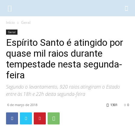
Início
Geral
Geral
Espírito Santo é atingido por
quase mil raios durante
tempestade nesta segunda-
feira
Segundo o levantamento, 920 raios atingiram o Estado
entre às 18h e 22h desta segunda-feira
6 de março de 2018
1301
0