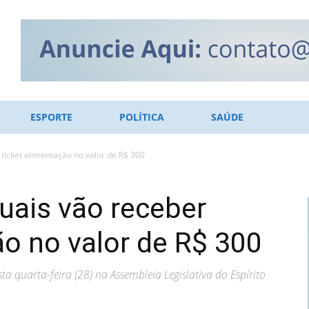
ESPORTE
POLÍTICA
SAÚDE
ticket alimentação no valor de R$ 300
uais vão receber
ão no valor de R$ 300
 quarta-feira (28) na Assembleia Legislativa do Espírito