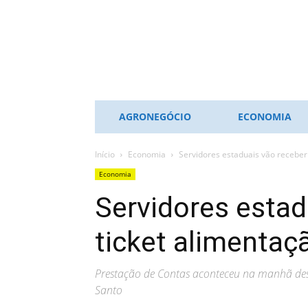
ES
NOTÍCIAS
AGRONEGÓCIO
ECONOMIA
Início
Economia
Servidores estaduais vão receber 
Economia
Servidores estad
ticket alimentaç
Prestação de Contas aconteceu na manhã desta
Santo