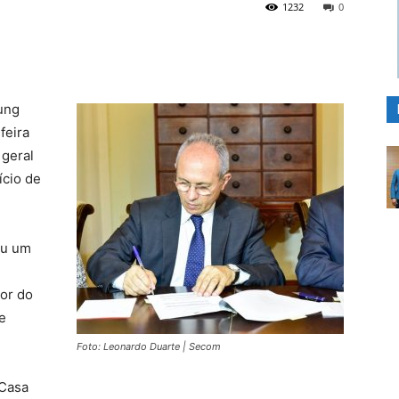
1232
0
ung
feira
 geral
ício de
ou um
lor do
e
Foto: Leonardo Duarte | Secom
 Casa