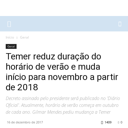
Início
Geral
Geral
Temer reduz duração do
horário de verão e muda
início para novembro a partir
de 2018
Decreto assinado pelo presidente será publicado no 'Diário
Oficial'. Atualmente, horário de verão começa em outubro
de cada ano. Gilmar Mendes pediu mudança a Temer
16 de dezembro de 2017
1409
0