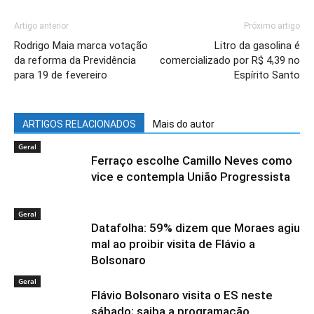
Artigo anterior
Próximo artigo
Rodrigo Maia marca votação
Litro da gasolina é
da reforma da Previdência
comercializado por R$ 4,39 no
para 19 de fevereiro
Espírito Santo
ARTIGOS RELACIONADOS
Mais do autor
Geral
Ferraço escolhe Camillo Neves como
vice e contempla União Progressista
Geral
Datafolha: 59% dizem que Moraes agiu
mal ao proibir visita de Flávio a
Bolsonaro
Geral
Flávio Bolsonaro visita o ES neste
sábado; saiba a programação