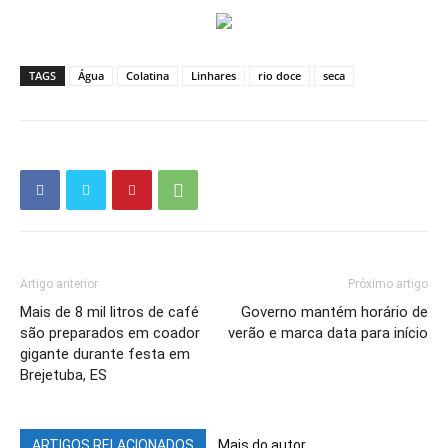
TAGS
Água
Colatina
Linhares
rio doce
seca
Artigo anterior
Próximo artigo
Mais de 8 mil litros de café
Governo mantém horário de
são preparados em coador
verão e marca data para início
gigante durante festa em
Brejetuba, ES
ARTIGOS RELACIONADOS
Mais do autor