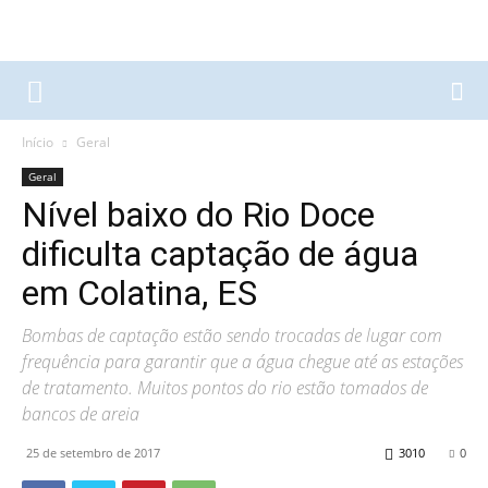
Início
Geral
Geral
Nível baixo do Rio Doce
dificulta captação de água
em Colatina, ES
Bombas de captação estão sendo trocadas de lugar com
frequência para garantir que a água chegue até as estações
de tratamento. Muitos pontos do rio estão tomados de
bancos de areia
25 de setembro de 2017
3010
0