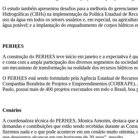
O estudo também apresentou desafios para a melhoria do gerenciament
Hidrográficas (CBHs) na implementação da Política Estadual de Recurs
uso da água em todos os setores usuários e, em especial, na agricultur
água potável; e a implantação do enquadramento de corpos hídricos e
PERH|ES
A construção do PERH|ES teve início em janeiro e a expectativa é qu
e conta com a ampla participação dos diversos segmentos da sociedade
um mecanismo de transformação na realidade dos recursos hídricos n
O PERH|ES está sendo formulado pela Agência Estadual de Recurso
Companhia Brasileira de Projetos e Empreendimentos (COBRAPE). A
Paulo, possui mais de 400 projetos executados em todo o Brasil, boa p
Cenários
A coordenadora técnica do PERH|ES, Monica Amorim, destaca que a pa
demandas e contribuições que estão sendo recebidas durante as Consult
fizermos nada e o que pode acontecer em um cenário muito otimista, ou
que desejamos alcançar em um horizonte de 20 anos”, ressalta.