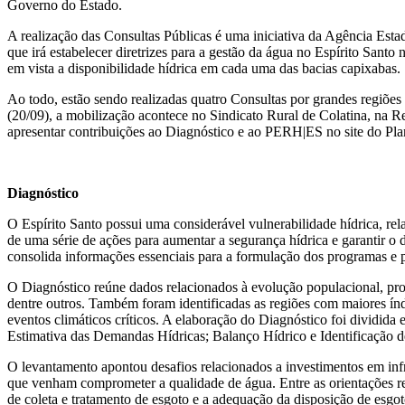
Governo do Estado.
A realização das Consultas Públicas é uma iniciativa da Agência Est
que irá estabelecer diretrizes para a gestão da água no Espírito Sant
em vista a disponibilidade hídrica em cada uma das bacias capixabas.
Ao todo, estão sendo realizadas quatro Consultas por grandes regiõe
(20/09), a mobilização acontece no Sindicato Rural de Colatina, na 
apresentar contribuições ao Diagnóstico e ao PERH|ES no site do Pl
Diagnóstico
O Espírito Santo possui uma considerável vulnerabilidade hídrica, re
de uma série de ações para aumentar a segurança hídrica e garantir 
consolida informações essenciais para a formulação dos programas e 
O Diagnóstico reúne dados relacionados à evolução populacional, prob
dentre outros. Também foram identificadas as regiões com maiores índi
eventos climáticos críticos. A elaboração do Diagnóstico foi dividida
Estimativa das Demandas Hídricas; Balanço Hídrico e Identificação 
O levantamento apontou desafios relacionados a investimentos em infra
que venham comprometer a qualidade de água. Entre as orientações rela
de coleta e tratamento de esgoto e a adequação da disposição de esgot