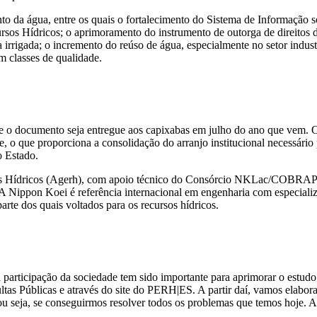
o da água, entre os quais o fortalecimento do Sistema de Informação so
os Hídricos; o aprimoramento do instrumento de outorga de direitos de 
a irrigada; o incremento do reúso de água, especialmente no setor industr
m classes de qualidade.
e o documento seja entregue aos capixabas em julho do ano que vem. O
, o que proporciona a consolidação do arranjo institucional necessário 
o Estado.
s Hídricos (Agerh), com apoio técnico do Consórcio NKLac/COBRAPE
 Nippon Koei é referência internacional em engenharia com especia
arte dos quais voltados para os recursos hídricos.
rticipação da sociedade tem sido importante para aprimorar o estudo 
as Públicas e através do site do PERH|ES. A partir daí, vamos elaborar
 seja, se conseguirmos resolver todos os problemas que temos hoje. A pa