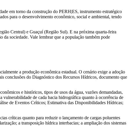
iedade em torno da construção do PERH|ES, instrumento estratégico
oltados para o desenvolvimento econômico, social e ambiental, tendo
gião Central) e Guaçuí (Região Sul). E na próxima quarta-feira
ação da sociedade. Vale lembrar que a população também pode
encialmente a produção econômica estadual. O cenário exige a adoção
ipais conclusões do Diagnóstico dos Recursos Hídricos, documento que
econômicos e históricos, tipos de usos da água, vazões demandadas,
a vulnerabilidade de cada bacia hidrográfica quanto à ocorrência de
lise de Eventos Críticos; Estimativa das Disponibilidades Hídricas;
cias críticas quanto para reduzir o lançamento de cargas poluentes
rização; a transposição hídrica interbacias; a ampliação dos sistemas