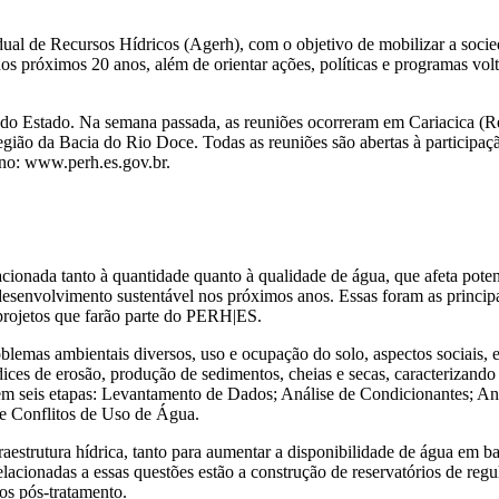
adual de Recursos Hídricos (Agerh), com o objetivo de mobilizar a soc
o nos próximos 20 anos, além de orientar ações, políticas e programas v
s do Estado. Na semana passada, as reuniões ocorreram em Cariacica (Re
Região da Bacia do Rio Doce. Todas as reuniões são abertas à particip
ano: www.perh.es.gov.br.
lacionada tanto à quantidade quanto à qualidade de água, que afeta pot
o desenvolvimento sustentável nos próximos anos. Essas foram as princ
projetos que farão parte do PERH|ES.
lemas ambientais diversos, uso e ocupação do solo, aspectos sociais, 
ces de erosão, produção de sedimentos, cheias e secas, caracterizando 
 em seis etapas: Levantamento de Dados; Análise de Condicionantes; Aná
de Conflitos de Uso de Água.
estrutura hídrica, tanto para aumentar a disponibilidade de água em ba
cionadas a essas questões estão a construção de reservatórios de regula
os pós-tratamento.