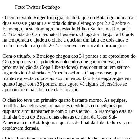
Foto: Twitter Botafogo
O centroavante Roger foi o grande destaque do Botafogo ao marcar
duas vezes e garantir a vitória do time alvinegro por 2 a 0 sobre o
Flamengo, neste domingo, no estádio Nilton Santos, no Rio, pela
23.ª rodada do Campeonato Brasileiro. O jogador chegou a 16 gols
na temporada e ajudou o clube a quebrar um tabu de dois anos e
meio – desde março de 2015 – sem vencer o rival rubro-negro.
Com o triunfo, o Botafogo chegou aos 34 pontos e se aproximou do
G6 (grupo dos seis primeiros colocados que garantem vaga na
próxima edição da Copa Libertadores), mas continuou em sétimo
lugar devido à vitória do Cruzeiro sobre a Chapecoense, que
manteve a sexta colocação aos mineiros. Já o Flamengo segue em
quinto lugar com 35 pontos, mas agora vê alguns adversários se
aproximarem na tabela de classificação.
O clássico teve um primeiro quarto bastante morno. As equipes,
modificadas pelos seus treinadores devido às competições que
disputam simultaneamente com o Brasileirão – o Flamengo está na
final da Copa do Brasil e nas oitavas de final da Copa Sul-
Americana e o Botafogo nas quartas de final da Libertadores -, se
estudavam demais.
O Botafogo teve a primeira boa oportunidade de abrir o placar em