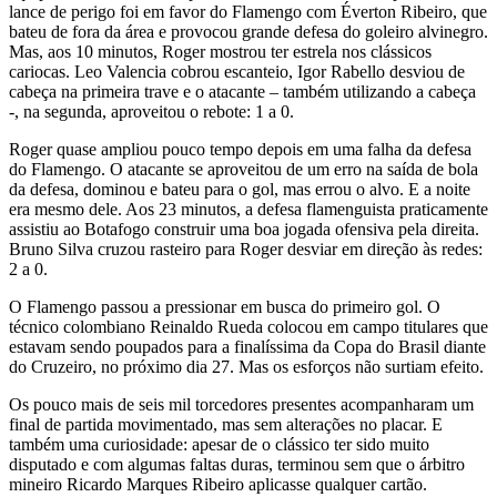
lance de perigo foi em favor do Flamengo com Éverton Ribeiro, que
bateu de fora da área e provocou grande defesa do goleiro alvinegro.
Mas, aos 10 minutos, Roger mostrou ter estrela nos clássicos
cariocas. Leo Valencia cobrou escanteio, Igor Rabello desviou de
cabeça na primeira trave e o atacante – também utilizando a cabeça
-, na segunda, aproveitou o rebote: 1 a 0.
Roger quase ampliou pouco tempo depois em uma falha da defesa
do Flamengo. O atacante se aproveitou de um erro na saída de bola
da defesa, dominou e bateu para o gol, mas errou o alvo. E a noite
era mesmo dele. Aos 23 minutos, a defesa flamenguista praticamente
assistiu ao Botafogo construir uma boa jogada ofensiva pela direita.
Bruno Silva cruzou rasteiro para Roger desviar em direção às redes:
2 a 0.
O Flamengo passou a pressionar em busca do primeiro gol. O
técnico colombiano Reinaldo Rueda colocou em campo titulares que
estavam sendo poupados para a finalíssima da Copa do Brasil diante
do Cruzeiro, no próximo dia 27. Mas os esforços não surtiam efeito.
Os pouco mais de seis mil torcedores presentes acompanharam um
final de partida movimentado, mas sem alterações no placar. E
também uma curiosidade: apesar de o clássico ter sido muito
disputado e com algumas faltas duras, terminou sem que o árbitro
mineiro Ricardo Marques Ribeiro aplicasse qualquer cartão.