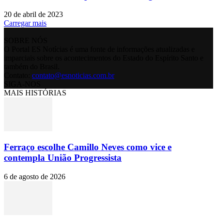
20 de abril de 2023
Carregar mais
SOBRE NÓS
O Portal ES Notícias é uma fonte de informações atualizadas e
imparciais sobre os acontecimentos do Estado do Espírito Santo e
também do Brasil.
Contato:
contato@esnoticias.com.br
SIGA-NOS
MAIS HISTÓRIAS
Ferraço escolhe Camillo Neves como vice e
contempla União Progressista
6 de agosto de 2026