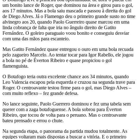
um bonito lance de Roger, que dominou na área e girou para o gol,
aos 17 minutos. Mas a bola saiu mascada e passou à direita do gol
de Diego Alves. Já o Flamengo deu o primeiro grande susto no time
alvinegro aos 20, quando Paolo Guerreiro quase marcou em uma
linda cobrança de falta que iria no ângulo direito de Gatito
Fernández. O goleiro paraguaio voou bonito e conseguiu desviar
com uma das mãos para escanteio.
Mas Gatito Fernández quase entregou o ouro em uma bola recuada
pelo zagueiro Marcelo. Ao tentar tocar para Igor Rabello, ele jogou
a bola no pé de Éverton Ribeiro e quase propiciou o gol
flamenguista.
O Botafogo teria outra excelente chance aos 34 minutos, quando
Leo Valencia escapou pela esquerda e cruzou na segunda trave para
Roger. O centroavante testou firme para o gol, mas Diego Alves –
com muito reflexo – fez grande defesa.
No lance seguinte, Paolo Guerrero dominou e fez uma tabela sem
querer com a zaga botafoguense. A bola sobrou para Éverton
Ribeiro, que tocou de volta para o peruano. Mas o centroavante
bateu prensado e errou o chute.
Na segunda etapa, o panorama da partida mudou totalmente. As
equipes voltaram mais dispostas a buscar a vitória. E o primeiro