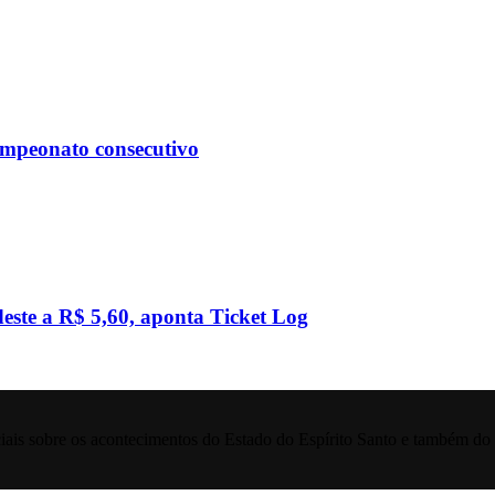
ampeonato consecutivo
este a R$ 5,60, aponta Ticket Log
iais sobre os acontecimentos do Estado do Espírito Santo e também do 