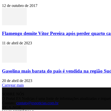
12 de outubro de 2017
Flamengo demite Vítor Pereira após perder quarto c
11 de abril de 2023
Gasolina mais barata do país é vendida na região Sud
20 de abril de 2023
Carregar mais
SOBRE NÓS
O Portal ES Notícias é uma fonte de informações atualizadas e imparc
Contato:
contato@esnoticias.com.br
SIGA-NOS