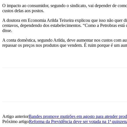
O impacto ao consumidor, segundo o sindicato, vai depender de como 
custos delas aos postos.
A doutora em Economia Arilda Teixeira explicou que isso não quer di
centavos, dependendo dos estabelecimentos. “Como a Petrobras está c
disse.
A conta doméstica, segundo Arilda, deve aumentar nos custos com au
repassar os preços nos produtos que vendem. É ruim porque é um aum
Artigo anterior
Bandes promove mutirões em agosto para atender produt
Próximo artigo
Reforma da Previdência deve ser votada na 1ª quinzen