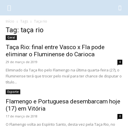
Início
Tags
Taça rio
Tag: taça rio
Geral
Taça Rio: final entre Vasco x Fla pode
eliminar o Fluminense do Carioca
29 de março de 2019
0
Eliminado da Taça Rio pelo Flamengo na última quarta-feira (27), o
Fluminense terá que trocer pelo rival para ter chance de disputar o
título...
Esporte
Flamengo e Portuguesa desembarcam hoje
(17) em Vitória
17 de março de 2018
0
O Flamengo volta ao Espírito Santo, desta vez pela Taça Rio, no