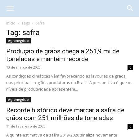
Início
Tags
Safra
Tag: safra
Agronegócio
Produção de grãos chega a 251,9 mi de
toneladas e mantém recorde
10 de março de 2020
0
As condições climáticas vêm favorecendo as lavouras de grãos
nas principais regiões produtoras do Brasil. A perspectiva é que os
níveis de produtividade apresentem...
Agronegócio
Recorde histórico deve marcar a safra de
grãos com 251 milhões de toneladas
11 de fevereiro de 2020
0
A quinta estimativa da safra 2019/2020 sinaliza novamente