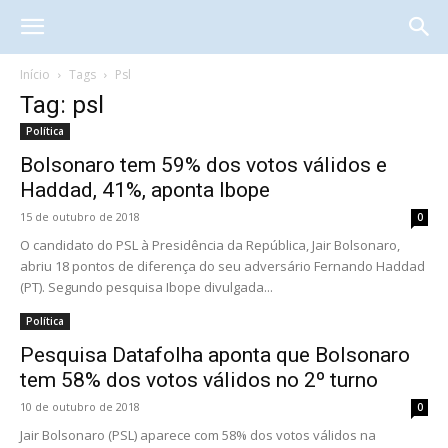
Início
Tags
Psl
Tag: psl
Política
Bolsonaro tem 59% dos votos válidos e
Haddad, 41%, aponta Ibope
15 de outubro de 2018
0
O candidato do PSL à Presidência da República, Jair Bolsonaro,
abriu 18 pontos de diferença do seu adversário Fernando Haddad
(PT). Segundo pesquisa Ibope divulgada...
Política
Pesquisa Datafolha aponta que Bolsonaro
tem 58% dos votos válidos no 2º turno
10 de outubro de 2018
0
Jair Bolsonaro (PSL) aparece com 58% dos votos válidos na