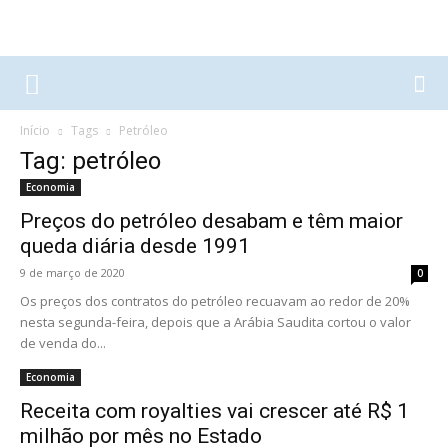
Início
Tags
Petróleo
Tag: petróleo
Economia
Preços do petróleo desabam e têm maior
queda diária desde 1991
9 de março de 2020
0
Os preços dos contratos do petróleo recuavam ao redor de 20%
nesta segunda-feira, depois que a Arábia Saudita cortou o valor
de venda do...
Economia
Receita com royalties vai crescer até R$ 1
milhão por mês no Estado