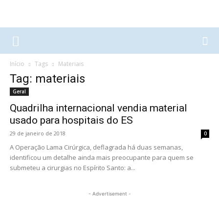
Início
Tags
Materiais
Tag: materiais
Geral
Quadrilha internacional vendia material
usado para hospitais do ES
29 de janeiro de 2018
0
A Operação Lama Cirúrgica, deflagrada há duas semanas,
identificou um detalhe ainda mais preocupante para quem se
submeteu a cirurgias no Espírito Santo: a...
- Advertisement -