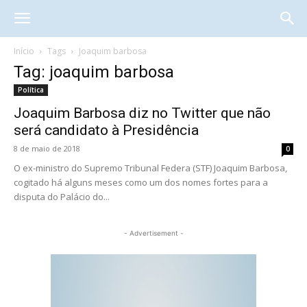
Início
Tags
Joaquim barbosa
Tag: joaquim barbosa
Política
Joaquim Barbosa diz no Twitter que não
será candidato à Presidência
8 de maio de 2018
0
O ex-ministro do Supremo Tribunal Federa (STF) Joaquim Barbosa,
cogitado há alguns meses como um dos nomes fortes para a
disputa do Palácio do...
- Advertisement -