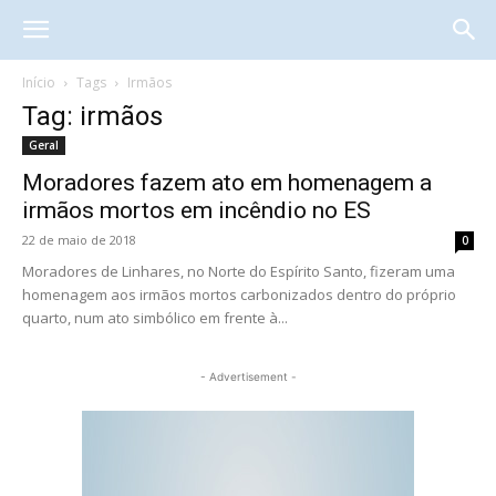
Início
Tags
Irmãos
Tag: irmãos
Geral
Moradores fazem ato em homenagem a
irmãos mortos em incêndio no ES
22 de maio de 2018
0
Moradores de Linhares, no Norte do Espírito Santo, fizeram uma
homenagem aos irmãos mortos carbonizados dentro do próprio
quarto, num ato simbólico em frente à...
- Advertisement -