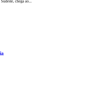
Sudeste, chega ao...
ia