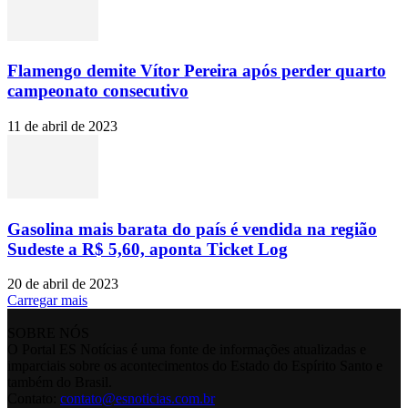
Flamengo demite Vítor Pereira após perder quarto
campeonato consecutivo
11 de abril de 2023
Gasolina mais barata do país é vendida na região
Sudeste a R$ 5,60, aponta Ticket Log
20 de abril de 2023
Carregar mais
SOBRE NÓS
O Portal ES Notícias é uma fonte de informações atualizadas e
imparciais sobre os acontecimentos do Estado do Espírito Santo e
também do Brasil.
Contato:
contato@esnoticias.com.br