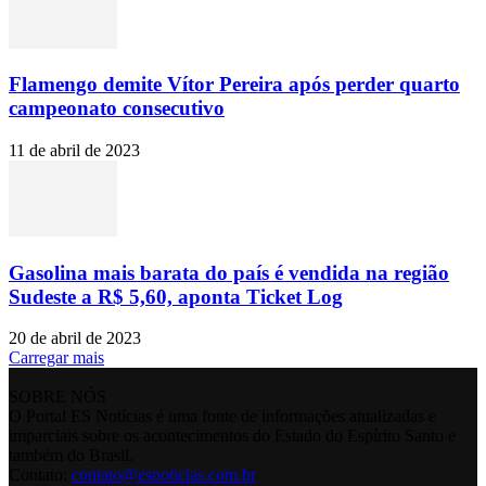
Flamengo demite Vítor Pereira após perder quarto
campeonato consecutivo
11 de abril de 2023
Gasolina mais barata do país é vendida na região
Sudeste a R$ 5,60, aponta Ticket Log
20 de abril de 2023
Carregar mais
SOBRE NÓS
O Portal ES Notícias é uma fonte de informações atualizadas e
imparciais sobre os acontecimentos do Estado do Espírito Santo e
também do Brasil.
Contato:
contato@esnoticias.com.br