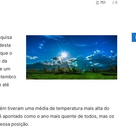
751
0
squisa
desta
 que o
e da
ve um
etembro
e até
ém tiveram uma média de temperatura mais alta do
 é apontado como o ano mais quente de todos, mas os
 essa posição.