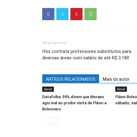
Artigo anterior
Ifes contrata professores substitutos para
diversas áreas com salário de até R$ 3.180
ARTIGOS RELACIONADOS
Mais do autor
Geral
Geral
Datafolha: 59% dizem que Moraes
Flávio Bolso
agiu mal ao proibir visita de Flávio a
sábado; sa
Bolsonaro