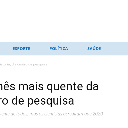
ESPORTE
POLÍTICA
SAÚDE
stória, diz centro de pesquisa
mês mais quente da
tro de pesquisa
nte de todos, mas os cientistas acreditam que 2020