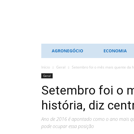
ES
NOTÍCIAS
AGRONEGÓCIO
ECONOMIA
Início
Geral
Setembro foi o mês mais quente da hi
Geral
Setembro foi o 
história, diz cen
Ano de 2016 é apontado como o ano mais que
pode ocupar essa posição