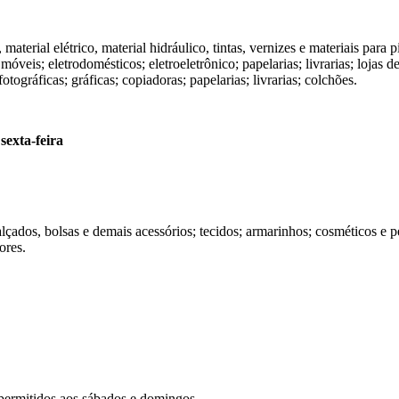
aterial elétrico, material hidráulico, tintas, vernizes e materiais para p
veis; eletrodomésticos; eletroeletrônico; papelarias; livrarias; lojas de
otográficas; gráficas; copiadoras; papelarias; livrarias; colchões.
sexta-feira
lçados, bolsas e demais acessórios; tecidos; armarinhos; cosméticos e perf
ores.
 permitidos aos sábados e domingos.