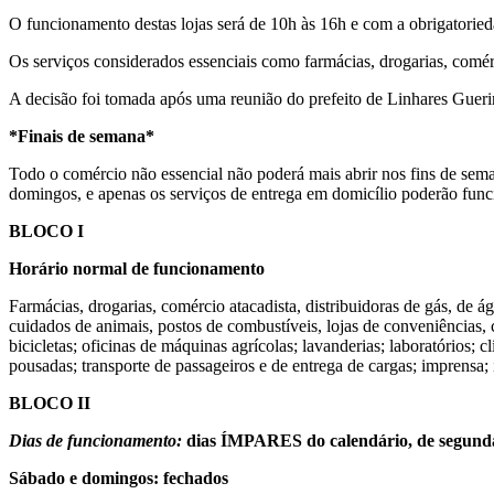
O funcionamento destas lojas será de 10h às 16h e com a obrigatorieda
Os serviços considerados essenciais como farmácias, drogarias, comér
A decisão foi tomada após uma reunião do prefeito de Linhares Guerino
*Finais de semana*
Todo o comércio não essencial não poderá mais abrir nos fins de sema
domingos, e apenas os serviços de entrega em domicílio poderão funcio
BLOCO I
Horário normal de funcionamento
Farmácias, drogarias, comércio atacadista, distribuidoras de gás, de ág
cuidados de animais, postos de combustíveis, lojas de conveniências, 
bicicletas; oficinas de máquinas agrícolas; lavanderias; laboratórios; c
pousadas; transporte de passageiros e de entrega de cargas; imprensa; in
BLOCO II
Dias de funcionamento:
dias ÍMPARES do calendário, de segunda 
Sábado e domingos: fechados