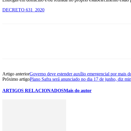
DECRETO 631_2020
Artigo anterior
Governo deve estender auxílio emergencial por mais d
Próximo artigo
Plano Safra será anunciado no dia 17 de junho, diz min
ARTIGOS RELACIONADOS
Mais do autor