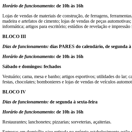
Horário de funcionamento:
de 10h às 16h
Lojas de vendas de materiais de construção, de ferragens, ferramentas, m
madeira e artefatos de cimento; lojas de vendas de peças automotivas; mó
informática; artigos para escritório; estúdios de revelação e impressão f
BLOCO III
Dias de funcionamento:
dias PARES do calendário, de segunda à 
Horário de funcionamento:
de 10h às 16h
Sábado e domingos: fechados
Vestuário; cama, mesa e banho; artigos esportivos; utilidades do lar; ca
festas, chocolates; bombonieres e lojas de vendas de veículos automot
BLOCO IV
Dias de funcionamento:
de segunda à sexta-feira
Horário de funcionamento:
de 10h às 16h
Restaurantes; lanchonetes; pizzarias; sorveterias, açaiterias.
Entregas em domicílio e/ou retirada no próprio estabelecimento estão