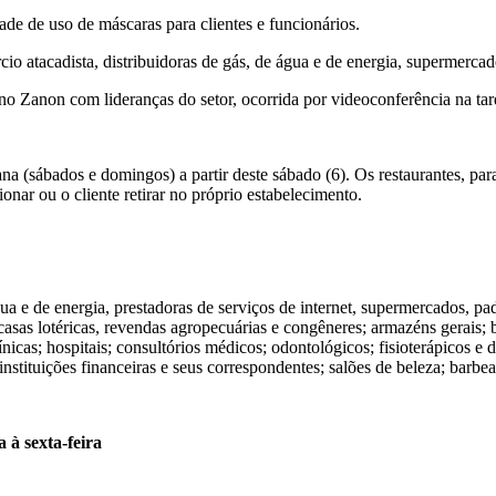
de de uso de máscaras para clientes e funcionários.
cio atacadista, distribuidoras de gás, de água e de energia, supermerc
 Zanon com lideranças do setor, ocorrida por videoconferência na tarde
na (sábados e domingos) a partir deste sábado (6). Os restaurantes, pa
nar ou o cliente retirar no próprio estabelecimento.
ua e de energia, prestadoras de serviços de internet, supermercados, pad
casas lotéricas, revendas agropecuárias e congêneres; armazéns gerais; 
línicas; hospitais; consultórios médicos; odontológicos; fisioterápicos e
stituições financeiras e seus correspondentes; salões de beleza; barbearia
à sexta-feira