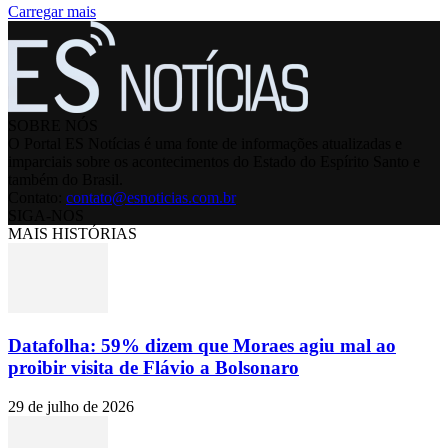
Carregar mais
SOBRE NÓS
O Portal ES Notícias é uma fonte de informações atualizadas e
imparciais sobre os acontecimentos do Estado do Espírito Santo e
também do Brasil.
Contato:
contato@esnoticias.com.br
SIGA-NOS
MAIS HISTÓRIAS
Datafolha: 59% dizem que Moraes agiu mal ao
proibir visita de Flávio a Bolsonaro
29 de julho de 2026