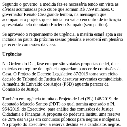
Segundo o governo, a medida faz-se necessária tendo em vista as
dívidas acumuladas pelo clube que somam R$ 7,99 milhões. O
governador Renato Casagrande lembra, na mensagem que
acompanha o projeto, que a iniciativa vai ao encontro de indicação
apresentada pelo deputado Euclério Sampaio (sem partido).
Se aprovado o requerimento de urgência, a matéria estará apta a ser
incluída na pauta da próxima sessão plenária e receberá em plenário
parecer de comissões da Casa.
Urgências
Na Ordem do Dia, fase em que são votadas propostas de lei, duas
matérias em regime de urgência aguardam parecer de comissões da
Casa. O Projeto de Decreto Legislativo 87/2019 torna sem efeito
decisão do Tribunal de Justiça de desativar serventias extrajudiciais.
A matéria de Enivaldo dos Anjos (PSD) aguarda parecer da
Comissão de Justiça.
Também em urgência tramita o Projeto de Lei (PL) 148/2019, do
deputado Marcelo Santos (PDT) ao qual tramita apensado o PL
964/2019, do Executivo, para análise das comissões de Justiça,
Cidadania e Finanças. A proposta do pedetista institui uma reserva
de 20% das vagas em concursos públicos para negros e indígenas.
No projeto do Executivo, a reserva destina-se a candidatos negros.