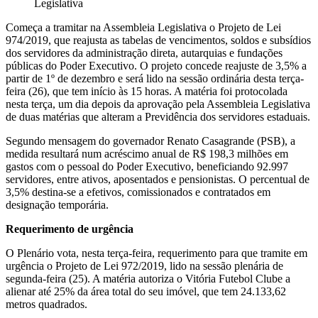
Legislativa
Começa a tramitar na Assembleia Legislativa o Projeto de Lei
974/2019, que reajusta as tabelas de vencimentos, soldos e subsídios
dos servidores da administração direta, autarquias e fundações
públicas do Poder Executivo. O projeto concede reajuste de 3,5% a
partir de 1º de dezembro e será lido na sessão ordinária desta terça-
feira (26), que tem início às 15 horas. A matéria foi protocolada
nesta terça, um dia depois da aprovação pela Assembleia Legislativa
de duas matérias que alteram a Previdência dos servidores estaduais.
Segundo mensagem do governador Renato Casagrande (PSB), a
medida resultará num acréscimo anual de R$ 198,3 milhões em
gastos com o pessoal do Poder Executivo, beneficiando 92.997
servidores, entre ativos, aposentados e pensionistas. O percentual de
3,5% destina-se a efetivos, comissionados e contratados em
designação temporária.
Requerimento de urgência
O Plenário vota, nesta terça-feira, requerimento para que tramite em
urgência o Projeto de Lei 972/2019, lido na sessão plenária de
segunda-feira (25). A matéria autoriza o Vitória Futebol Clube a
alienar até 25% da área total do seu imóvel, que tem 24.133,62
metros quadrados.