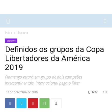
Início
Esporte
Esporte
Definidos os grupos da Copa
Libertadores da América
2019
Flamengo estará em grupo de dois campeões
intercontinentais. Internacional pega o River
17 de dezembro de 2018
1277
0