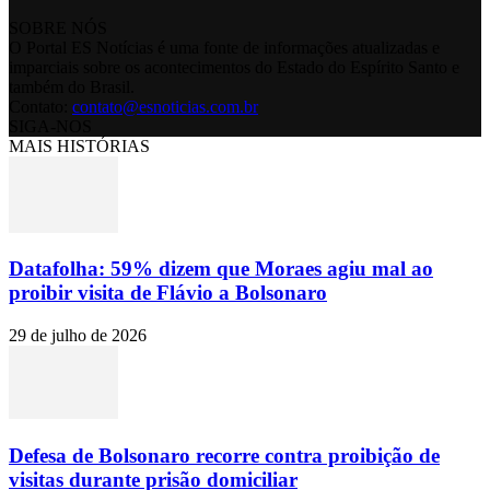
SOBRE NÓS
O Portal ES Notícias é uma fonte de informações atualizadas e
imparciais sobre os acontecimentos do Estado do Espírito Santo e
também do Brasil.
Contato:
contato@esnoticias.com.br
SIGA-NOS
MAIS HISTÓRIAS
Datafolha: 59% dizem que Moraes agiu mal ao
proibir visita de Flávio a Bolsonaro
29 de julho de 2026
Defesa de Bolsonaro recorre contra proibição de
visitas durante prisão domiciliar