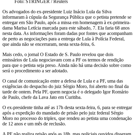
Foto: STRINGER / Reuters
Os advogados do ex-presidente Luiz Inácio Lula da Silva
informaram à cúpula da Segurança Pública que o petista pretende se
entregar em São Paulo, após a missa em homenagem à ex-primeira-
dama Marisa Letícia marcada para este sábado, 7. Ela faria 68 anos
nesta data. As informações foram dadas por fontes que acompanham
de perto as negociações para a entrega de Lula à Polícia Federal,
que ainda não se encerraram, nesta sexta-feira, 6.
Mais cedo, o jornal O Estado de S. Paulo revelou que dois
emissários de Lula negociavam com a PF os termos de rendição
para que o petista seja preso. Ainda não há uma decisão sobre como
será o procedimento a ser adotado.
O canal de comunicação entre a defesa de Lula e a PF, uma das
exigências do despacho do juiz Sérgio Moro, foi aberto no final da
tarde de ontem. Pela PF, quem negocia é o delegado Igor Romário
de Paulo, chefe da Lava Jato em Curitiba.
O ex-presidente tinha até as 17h desta sexta-feira, 6, para se entregar
após a expedição do mandado de prisão pelo juiz federal Sérgio
Moro no processo do triplex, que rendeu ao petista uma condenação
de 12 anos e um mês de reclusão.
A PF não realiza prisão após as 18h, mas policiais ouvidos disseram