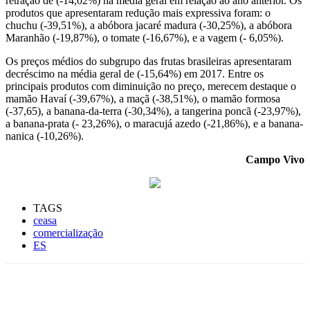
retração de (-14,02%) na média geral em relação ao ano anterior. Os
produtos que apresentaram redução mais expressiva foram: o
chuchu (-39,51%), a abóbora jacaré madura (-30,25%), a abóbora
Maranhão (-19,87%), o tomate (-16,67%), e a vagem (- 6,05%).
Os preços médios do subgrupo das frutas brasileiras apresentaram
decréscimo na média geral de (-15,64%) em 2017. Entre os
principais produtos com diminuição no preço, merecem destaque o
mamão Havaí (-39,67%), a maçã (-38,51%), o mamão formosa
(-37,65), a banana-da-terra (-30,34%), a tangerina poncã (-23,97%),
a banana-prata (- 23,26%), o maracujá azedo (-21,86%), e a banana-
nanica (-10,26%).
Campo Vivo
TAGS
ceasa
comercialização
ES