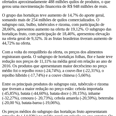
ofertados aproximadamente 488 milhões quilos de produtos, o que
gerou uma movimentação financeira de R$ 948 milhões de reais.
O grupo das hortaliças teve aumento de 14,7% do aporte geral,
somando mais de 254 milhões de quilos comercializados. O
subgrupo raiz, bulbo, tubérculos e rizoma, com participação de
28,66%, apresentou aumento na oferta de 19,12%. O subgrupo das
hortaliças fruto, com participação de 18,46%, apresentou elevação
na oferta geral de 9,32%. Já as frutas brasileiras tiveram aumento de
44,72% na oferta.
Com a volta do reequilíbrio da oferta, os preços dos alimentos
registraram queda. O subgrupo de hortaliças folhas, flor e haste teve
redução nos preços de 11,11% na média geral em relação ao ano de
2016. Os produtos que apresentaram maior decréscimo no preço
médio foi o repolho roxo (-24,74%), a couve-flor (-22,31%), o
repolho híbrido (-17,74%) e a couve chinesa (-5,66%).
Entre os principais produtos do subgrupo raiz, tubérculo e rizoma
que tiveram a maior redução no preço estão: cebola importada
(-45,85%), batata (-44,60%), batata-doce (-39,15%), inhame
(-32,27%), cenoura (- 20,73%), cebola amarela (-20,59%), beterraba
(-20,00 %), batata-baroa (-19,06%),
Os preços médios do subgrupo das hortaliças fruto apresentaram